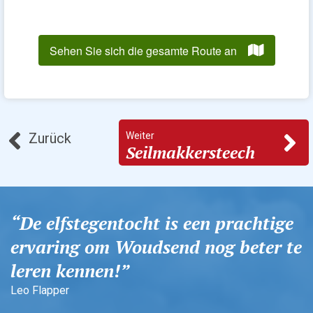
Weiter
Zurück
Seilmakkersteech
De elfstegentocht is een prachtige
ervaring om Woudsend nog beter te
leren kennen!
Leo Flapper