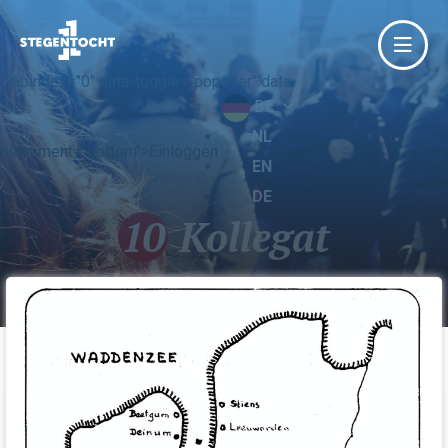
' tabindex="0" data-toggle="popover" data-
DE
NL
placement="bottom">Einloggen
EN
DE
10
Kollegat