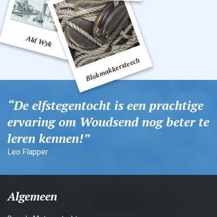
De elfstegentocht is een prachtige
ervaring om Woudsend nog beter te
leren kennen!
Leo Flapper
Algemeen