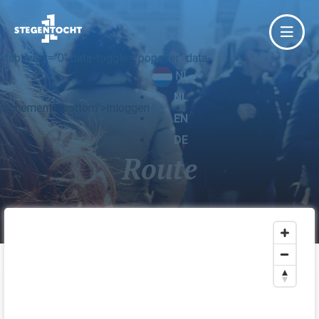
' tabindex="0" data-toggle="popover" data-
NL
NL
placement="bottom">Inloggen
EN
DE
Route