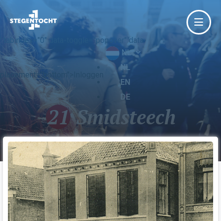
' tabindex="0" data-toggle="popover" data-
NL
NL
placement="bottom">Inloggen
EN
DE
21
Smidsteech