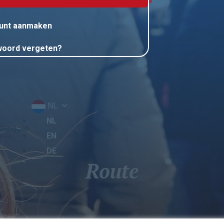
unt aanmaken
oord vergeten?
NL
NL
>Inloggen
EN
DE
Route