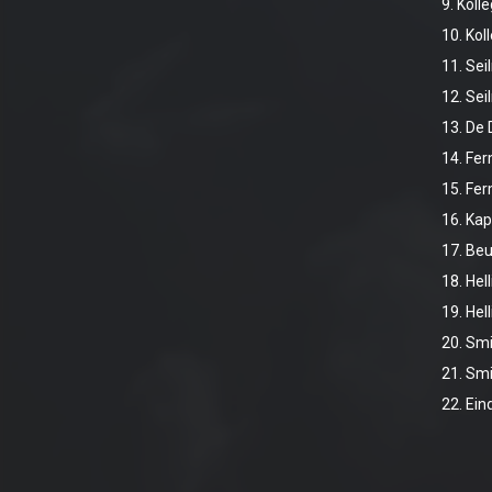
9. Koll
10. Kol
11. Se
12. Se
13. De 
14. Fe
15. Fe
16. Kap
17. Be
18. Hel
19. Hel
20. Sm
21. Sm
22. Ein