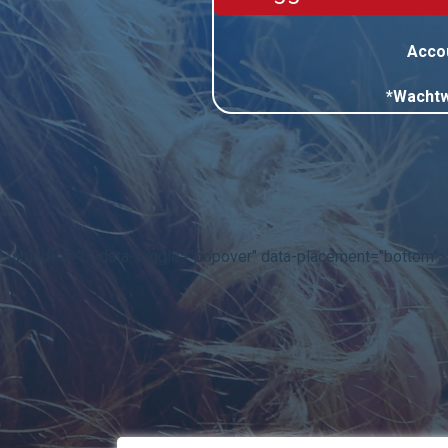
Acco
*Wachtw
' tabindex="0" data-toggle="popover" data-placement="bottom"