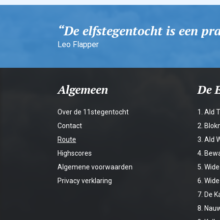
De elfstegentocht is een p
Leo Flapper
Algemeen
De E
Over de 11stegentocht
1. Ald 
Contact
2. Blo
Route
3. Ald 
Highscores
4. Bew
Algemene voorwaarden
5. Wide
Privacy verklaring
6. Wid
7. De 
8. Nau