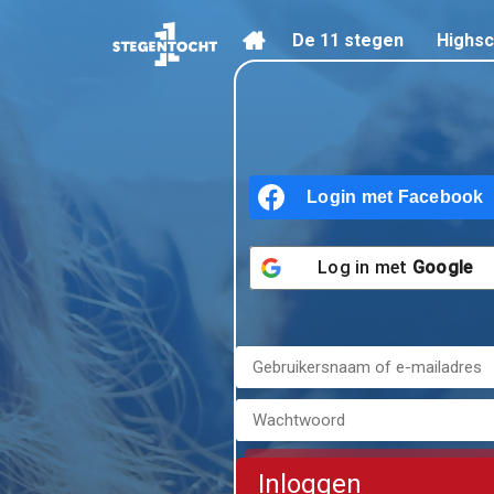
De 11 stegen
Highs
Home
Login met
Facebook
Log in met
Google
Inloggen