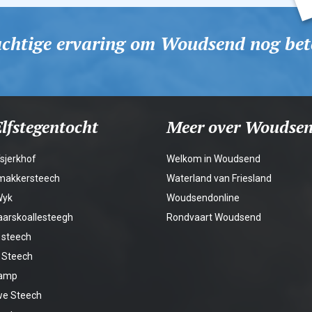
rachtige ervaring om Woudsend nog bete
lfstegentocht
Meer over Woudse
Tsjerkhof
Welkom in Woudsend
kmakkersteech
Waterland van Friesland
Wyk
Woudsendonline
aarskoallesteegh
Rondvaart Woudsend
 steech
e Steech
Kamp
we Steech