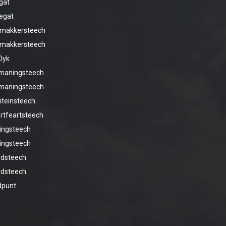
egat
legat
ilmakkersteech
ilmakkersteech
Dyk
rmaningsteech
rmaningsteech
iteinsteech
urtfeartsteech
lingsteech
lingsteech
idsteech
idsteech
dpunt