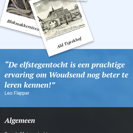
De elfstegentocht is een prachtige
ervaring om Woudsend nog beter te
leren kennen!
Leo Flapper
Algemeen