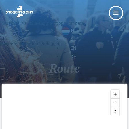
' tabindex="0" data-toggle="popover" data-
NL
NL
placement="bottom">Inloggen
EN
DE
Route