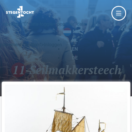
' tabindex="0" data-toggle="popover" data-
NL
NL
placement="bottom">Inloggen
EN
DE
11
Seilmakkersteech